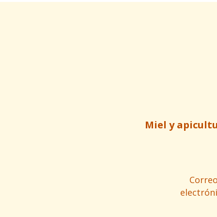
Miel y apicult
Corre
electrón