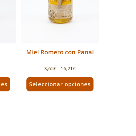
Miel Romero con Panal
ngo
Rango
8,65
€
-
16,21
€
de
nes
Seleccionar opciones
cios:
precios:
sde
desde
Este
4€
8,65€
producto
ta
hasta
tiene
40€
16,21€
múltiples
variantes.
Las