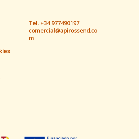
Tel. +34 977490197
comercial@apirossend.co
m
kies
e