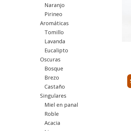
Naranjo
Pirineo
Aromáticas
Tomillo
Lavanda
Eucalipto
Oscuras
Bosque
Brezo
Castaño
Est
Singulares
pro
Miel en panal
tie
Roble
múl
var
Acacia
Las