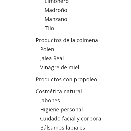
Limonero
opc
Madroño
se
Manzano
pu
Tilo
ele
en
Productos de la colmena
la
Polen
pág
Jalea Real
de
pro
Vinagre de miel
Productos con propoleo
Cosmética natural
Jabones
Higiene personal
Cuidado facial y corporal
Bálsamos labiales