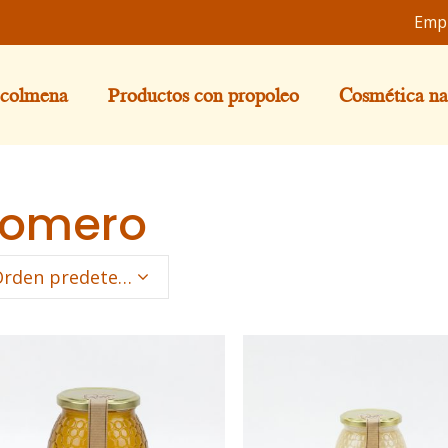
Emp
 colmena
Productos con propoleo
Cosmética na
omero
Orden predeterminado