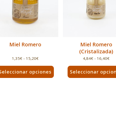
Miel Romero
Miel Romero
(Cristalizada)
Rango
Ra
1,35
€
-
15,20
€
4,84
€
-
16,40
€
de
de
Seleccionar opciones
Seleccionar opcio
precios:
pre
desde
de
e
Este
1,35€
4,8
ducto
producto
hasta
has
ne
tiene
15,20€
16,
tiples
múltiples
iantes.
variantes.
Las