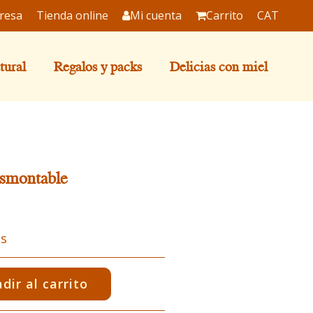
resa
Tienda online
Mi cuenta
Carrito
CAT
tural
Regalos y packs
Delicias con miel
esmontable
es
dir al carrito