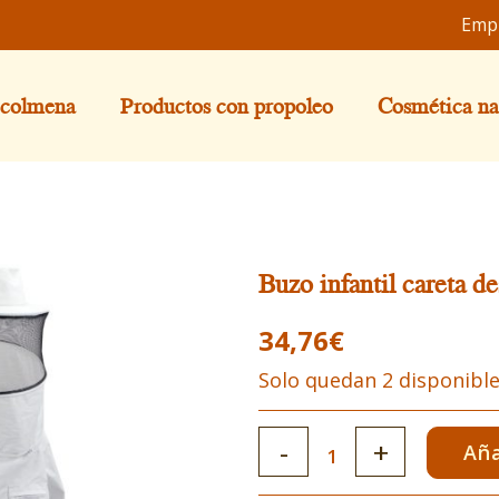
Emp
 colmena
Productos con propoleo
Cosmética na
Buzo infantil careta d
34,76
€
Solo quedan 2 disponibl
Buzo
Aña
infantil