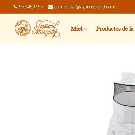
977490197
comercial@apirossend.com
Miel
Productos de la