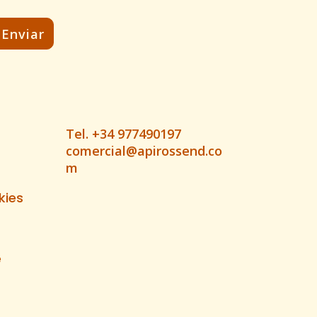
Tel. +34 977490197
comercial@apirossend.co
m
kies
e