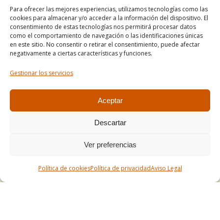
Para ofrecer las mejores experiencias, utilizamos tecnologías como las
Informe de accesibilidad
cookies para almacenar y/o acceder a la información del dispositivo. El
Condiciones de venta
consentimiento de estas tecnologías nos permitirá procesar datos
como el comportamiento de navegación o las identificaciones únicas
Mapa del sitio
en este sitio. No consentir o retirar el consentimiento, puede afectar
negativamente a ciertas características y funciones.
Gestionar los servicios
Tel. +34 977490197
comercial@apirossend.com
Aceptar
Descartar
Ver preferencias
Política de cookies
Política de privacidad
Aviso Legal