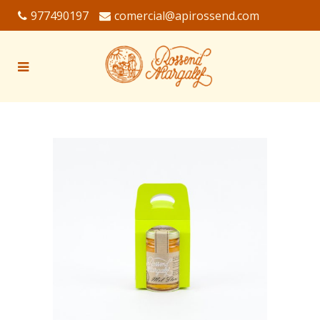
977490197
comercial@apirossend.com