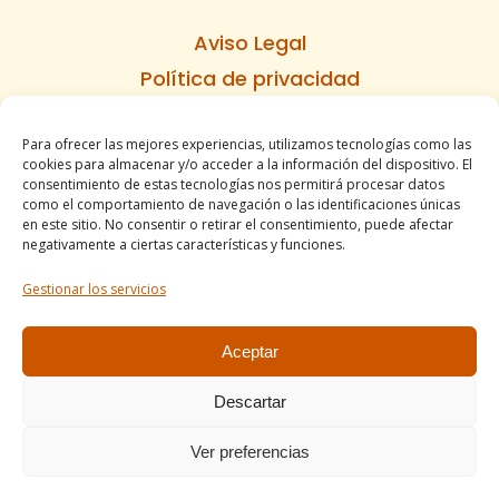
Aviso Legal
Política de privacidad
Política de cookies
Para ofrecer las mejores experiencias, utilizamos tecnologías como las
Informe de accesibilidad
cookies para almacenar y/o acceder a la información del dispositivo. El
Condiciones de venta
consentimiento de estas tecnologías nos permitirá procesar datos
como el comportamiento de navegación o las identificaciones únicas
Mapa del sitio
en este sitio. No consentir o retirar el consentimiento, puede afectar
negativamente a ciertas características y funciones.
Gestionar los servicios
Tel. +34 977490197
comercial@apirossend.com
Aceptar
Descartar
Ver preferencias