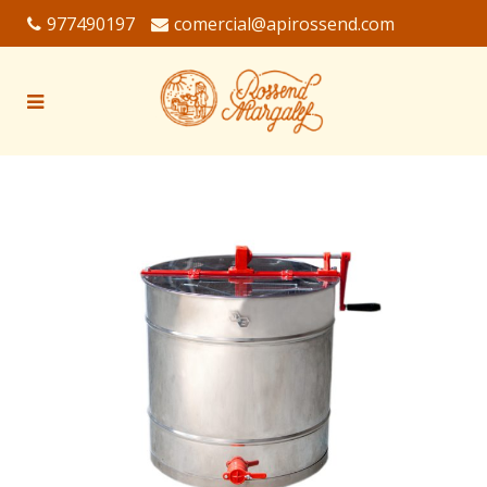
977490197
comercial@apirossend.com