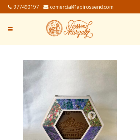
977490197
comercial@apirossend.com