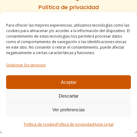
Política de privacidad
Política de cookies
Para ofrecer las mejores experiencias, utilizamos tecnologías como las
Informe de accesibilidad
cookies para almacenar y/o acceder a la información del dispositivo. El
Condiciones de venta
consentimiento de estas tecnologías nos permitirá procesar datos
como el comportamiento de navegación o las identificaciones únicas
Mapa del sitio
en este sitio. No consentir o retirar el consentimiento, puede afectar
negativamente a ciertas características y funciones.
Gestionar los servicios
Tel. +34 977490197
comercial@apirossend.com
Aceptar
Descartar
Ver preferencias
Política de cookies
Política de privacidad
Aviso Legal