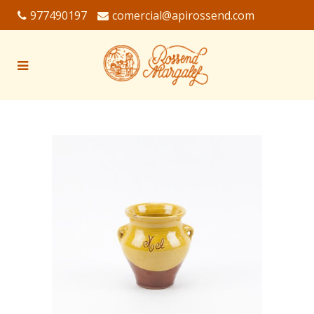
977490197
comercial@apirossend.com