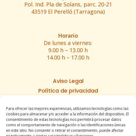
Pol. Ind. Pla de Solans, parc. 20-21
43519 El Perelló (Tarragona)
Horario
De lunes a viernes:
9.00 h – 13.00 h
14.00 h – 17.00 h
Aviso Legal
Política de privacidad
Política de cookies
Para ofrecer las mejores experiencias, utilizamos tecnologías como las
Informe de accesibilidad
cookies para almacenar y/o acceder a la información del dispositivo. El
Condiciones de venta
consentimiento de estas tecnologías nos permitirá procesar datos
como el comportamiento de navegación o las identificaciones únicas
Mapa del sitio
en este sitio. No consentir o retirar el consentimiento, puede afectar
negativamente a ciertas características y funciones.