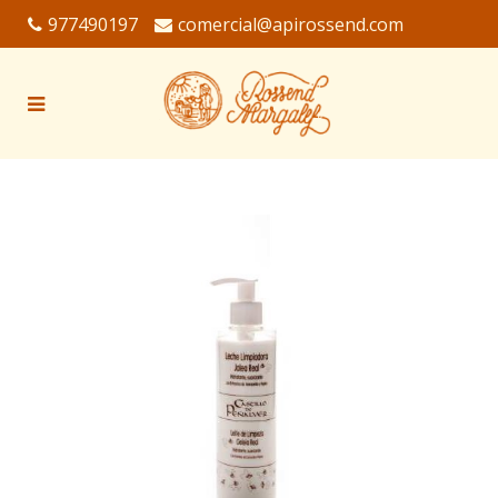
977490197
comercial@apirossend.com