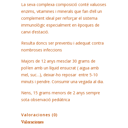
La seva complexa composició conté valuoses
enzims, vitamines i minerals que fan d’ell un
complement ideal per reforçar el sistema
immunològic especialment en èpoques de
canvi d’estació.
Resulta doncs ser preventiu i adequat contra
nombroses infeccions
Majors de 12 anys mesclar 30 grams de
pol·len amb un líquid ensucrat ( aigua amb
mel, suc…), deixar-ho reposar entre 5-10
minuts i pendre. Consumir una vegada al dia.
Nens, 15 grams menors de 2 anys sempre
sota observació pediàtrica
Valoraciones (0)
Valoraciones