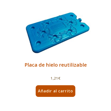
tiene
múltiples
variantes.
Las
opciones
se
pueden
elegir
en
la
Placa de hielo reutilizable
página
de
1,21
€
producto
Añadir al carrito