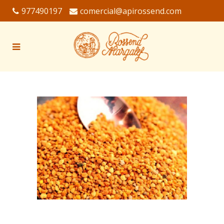
977490197
comercial@apirossend.com