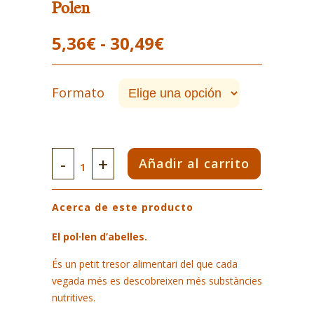
Polen
Rango
5,36
€
-
30,49
€
de
precios:
Formato
desde
5,36€
hasta
Polen
Añadir al carrito
30,49€
quantity
Acerca de este producto
El pol·len d’abelles.
És un petit tresor alimentari del que cada
vegada més es descobreixen més substàncies
nutritives.