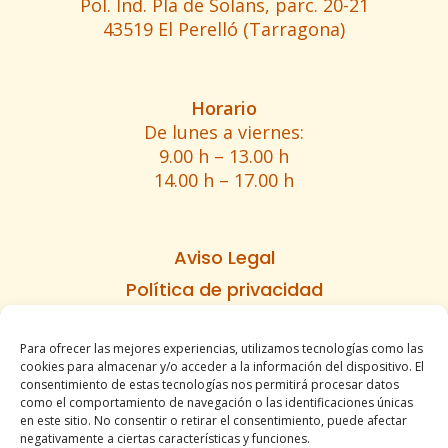
Pol. Ind. Pla de Solans, parc. 20-21
43519 El Perelló (Tarragona)
Horario
De lunes a viernes:
9.00 h – 13.00 h
14.00 h – 17.00 h
Aviso Legal
Política de privacidad
Política de cookies
Para ofrecer las mejores experiencias, utilizamos tecnologías como las
Informe de accesibilidad
cookies para almacenar y/o acceder a la información del dispositivo. El
Condiciones de venta
consentimiento de estas tecnologías nos permitirá procesar datos
como el comportamiento de navegación o las identificaciones únicas
Mapa del sitio
en este sitio. No consentir o retirar el consentimiento, puede afectar
negativamente a ciertas características y funciones.