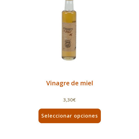
Vinagre de miel
3,30
€
Seleccionar opciones
Este
producto