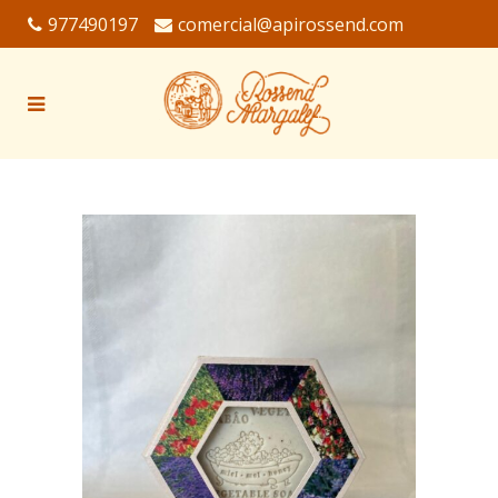
977490197
comercial@apirossend.com