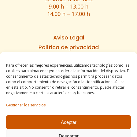
9.00 h – 13.00 h
14.00 h – 17.00 h
Aviso Legal
Política de privacidad
Política de cookies
Para ofrecer las mejores experiencias, utilizamos tecnologías como las
Informe de accesibilidad
cookies para almacenar y/o acceder a la información del dispositivo. El
Condiciones de venta
consentimiento de estas tecnologías nos permitirá procesar datos
como el comportamiento de navegación o las identificaciones únicas
Mapa del sitio
en este sitio. No consentir o retirar el consentimiento, puede afectar
negativamente a ciertas características y funciones.
Gestionar los servicios
Tel. +34 977490197
comercial@apirossend.com
Aceptar
Descartar