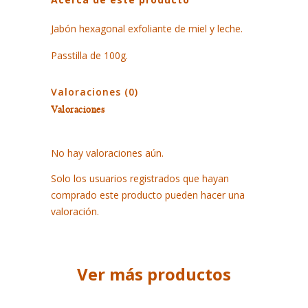
EXFOLIANTE
MIEL
Jabón hexagonal exfoliante de miel y leche.
Y
Passtilla de 100g.
LECHE
Valoraciones (0)
100GR
Valoraciones
quantity
No hay valoraciones aún.
Solo los usuarios registrados que hayan
comprado este producto pueden hacer una
valoración.
Ver más productos