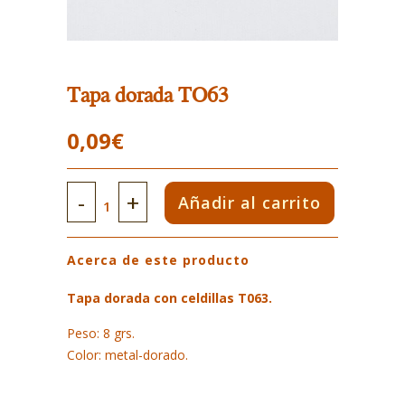
Tapa dorada TO63
0,09
€
Tapa
Añadir al carrito
dorada
Acerca de este producto
TO63
quantity
Tapa dorada con celdillas T063.
Peso: 8 grs.
Color: metal-dorado.