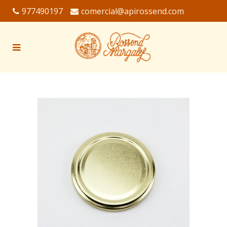
977490197
comercial@apirossend.com