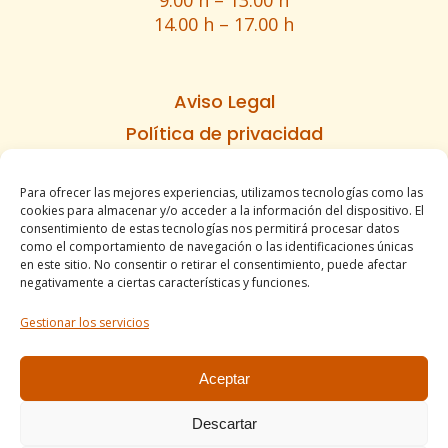
9.00 h – 13.00 h
14.00 h – 17.00 h
Aviso Legal
Política de privacidad
Política de cookies
Para ofrecer las mejores experiencias, utilizamos tecnologías como las
Informe de accesibilidad
cookies para almacenar y/o acceder a la información del dispositivo. El
Condiciones de venta
consentimiento de estas tecnologías nos permitirá procesar datos
como el comportamiento de navegación o las identificaciones únicas
Mapa del sitio
en este sitio. No consentir o retirar el consentimiento, puede afectar
negativamente a ciertas características y funciones.
Gestionar los servicios
Tel. +34 977490197
comercial@apirossend.com
Aceptar
Descartar