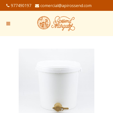
977490197
comercial@apirossend.com