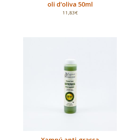
oli d’oliva 50ml
11,83
€
Xampú anti-grassa