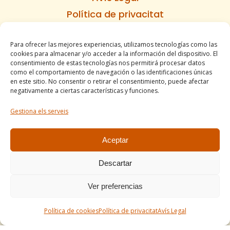
Política de privacitat
Política de cookies
Para ofrecer las mejores experiencias, utilizamos tecnologías como las
Informe d’accesibilitat
cookies para almacenar y/o acceder a la información del dispositivo. El
Condicions de venda
consentimiento de estas tecnologías nos permitirá procesar datos
como el comportamiento de navegación o las identificaciones únicas
Mapa del lloc
en este sitio. No consentir o retirar el consentimiento, puede afectar
negativamente a ciertas características y funciones.
Gestiona els serveis
Tel. +34 977490197
comercial@apirossend.com
Aceptar
Descartar
Ver preferencias
Política de cookies
Política de privacitat
Avís Legal