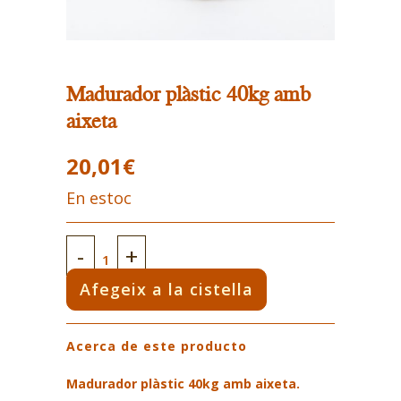
Madurador plàstic 40kg amb
aixeta
20,01
€
En estoc
Madurador
plàstic
Afegeix a la cistella
40kg
Acerca de este producto
amb
aixeta
Madurador plàstic 40kg amb aixeta.