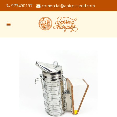
977490197
comercial@apirossend.com