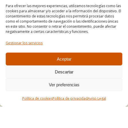
Para ofrecer las mejores experiencias, utilizamos tecnologías como las
Informe de accesibilidad
cookies para almacenar y/o acceder a la información del dispositivo. El
Condiciones de venta
consentimiento de estas tecnologías nos permitirá procesar datos
como el comportamiento de navegación o las identificaciones únicas
Mapa del sitio
en este sitio. No consentir o retirar el consentimiento, puede afectar
negativamente a ciertas características y funciones.
Gestionar los servicios
Tel. +34 977490197
comercial@apirossend.com
Aceptar
Descartar
Ver preferencias
Política de cookies
Política de privacidad
Aviso Legal