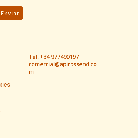
Tel. +34 977490197
comercial@apirossend.co
m
kies
e