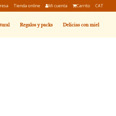
resa
Tienda online
Mi cuenta
Carrito
CAT
tural
Regalos y packs
Delicias con miel