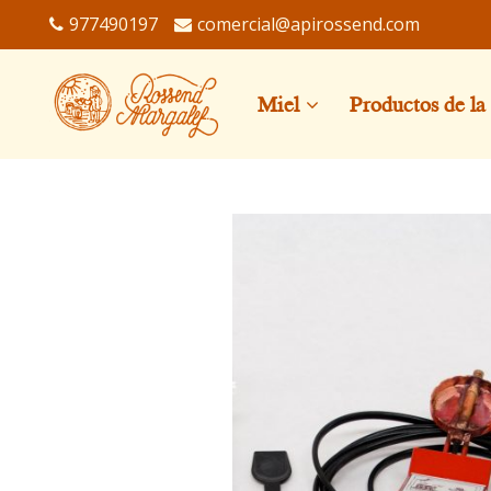
977490197
comercial@apirossend.com
Miel
Productos de la