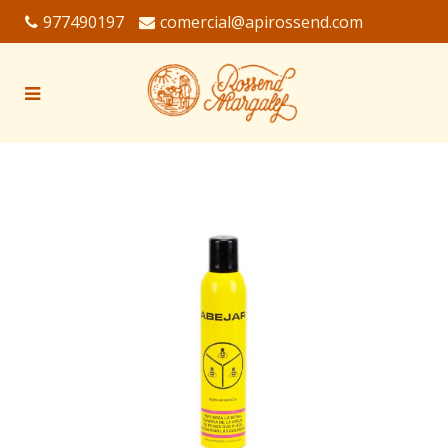
977490197
comercial@apirossend.com