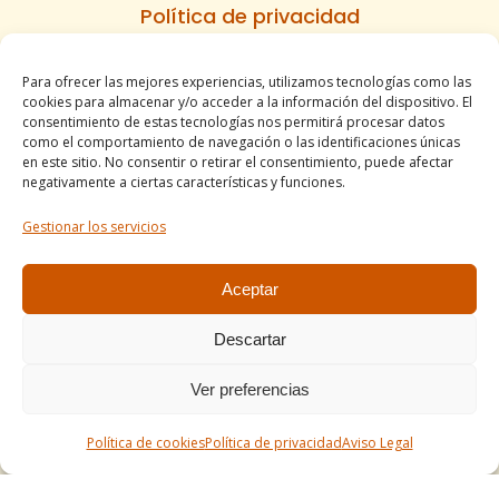
Política de privacidad
Política de cookies
Para ofrecer las mejores experiencias, utilizamos tecnologías como las
Informe de accesibilidad
cookies para almacenar y/o acceder a la información del dispositivo. El
Condiciones de venta
consentimiento de estas tecnologías nos permitirá procesar datos
como el comportamiento de navegación o las identificaciones únicas
Mapa del sitio
en este sitio. No consentir o retirar el consentimiento, puede afectar
negativamente a ciertas características y funciones.
Gestionar los servicios
Tel. +34 977490197
comercial@apirossend.com
Aceptar
Descartar
Ver preferencias
Política de cookies
Política de privacidad
Aviso Legal