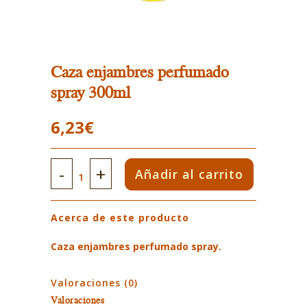
Caza enjambres perfumado
spray 300ml
6,23
€
Caza
Añadir al carrito
enjambres
Acerca de este producto
perfumado
spray
Caza enjambres perfumado spray.
300ml
Valoraciones (0)
quantity
Valoraciones