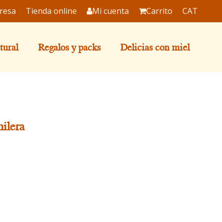
resa
Tienda online
Mi cuenta
Carrito
CAT
tural
Regalos y packs
Delicias con miel
hilera