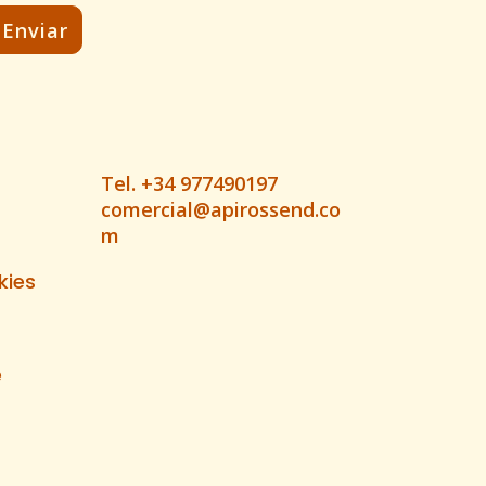
Tel. +34 977490197
comercial@apirossend.co
m
kies
e