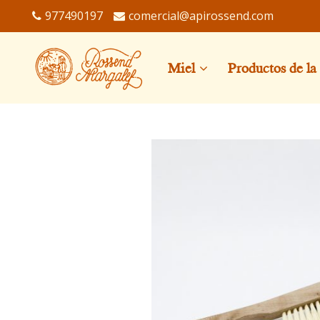
977490197
comercial@apirossend.com
Miel
Productos de la