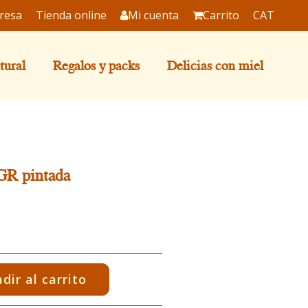
resa
Tienda online
Mi cuenta
Carrito
CAT
tural
Regalos y packs
Delicias con miel
GR pintada
dir al carrito