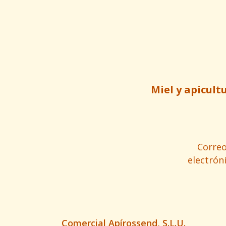
Miel y apicult
Corre
electrón
Comercial Apírossend, S.L.U.