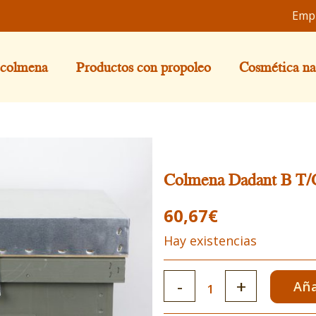
Emp
 colmena
Productos con propoleo
Cosmética na
Colmena Dadant B T/
60,67
€
Hay existencias
Colmena
Aña
Dadant