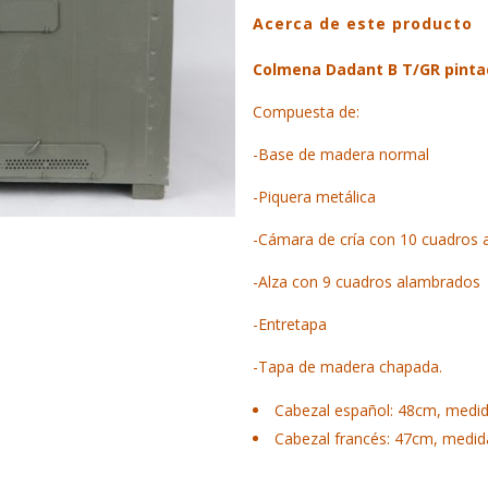
Acerca de este producto
B
T/GR
Colmena Dadant B T/GR pinta
pintada
Compuesta de:
quantity
-Base de madera normal
-Piquera metálica
-Cámara de cría con 10 cuadros
-Alza con 9 cuadros alambrados
-Entretapa
-Tapa de madera chapada.
Cabezal español: 48cm, medi
Cabezal francés: 47cm, medi