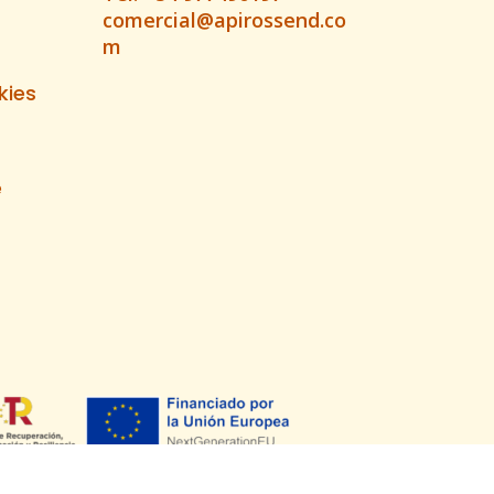
comercial@apirossend.co
m
kies
e