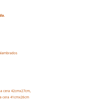
da.
 alambrados
da cera 42cmx27cm,
da cera 41cmx26cm