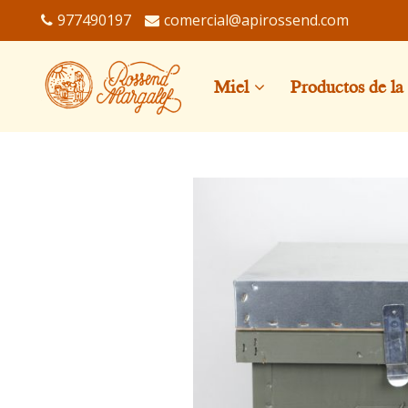
977490197
comercial@apirossend.com
Miel
Productos de la