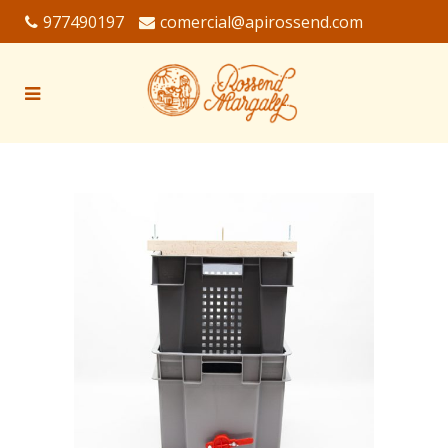
977490197
comercial@apirossend.com