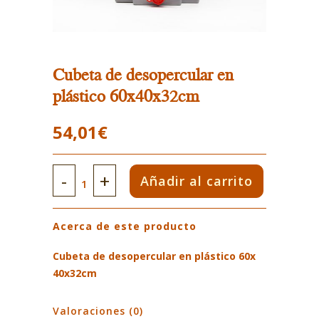
Cubeta de desopercular en
plástico 60x40x32cm
54,01
€
Cubeta
Añadir al carrito
de
Acerca de este producto
desopercular
en
Cubeta de desopercular en plástico 60x
40x32cm
plástico
60x40x32cm
Valoraciones (0)