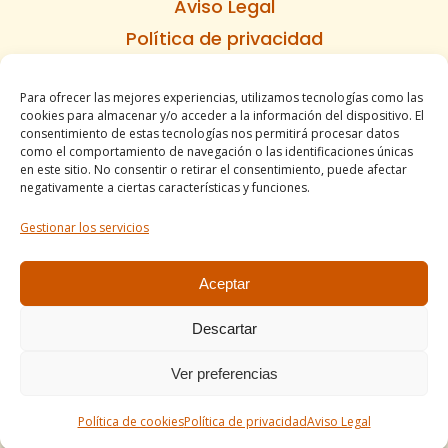
Aviso Legal
Política de privacidad
Política de cookies
Para ofrecer las mejores experiencias, utilizamos tecnologías como las
Informe de accesibilidad
cookies para almacenar y/o acceder a la información del dispositivo. El
Condiciones de venta
consentimiento de estas tecnologías nos permitirá procesar datos
como el comportamiento de navegación o las identificaciones únicas
Mapa del sitio
en este sitio. No consentir o retirar el consentimiento, puede afectar
negativamente a ciertas características y funciones.
Gestionar los servicios
Tel. +34 977490197
comercial@apirossend.com
Aceptar
Descartar
Ver preferencias
Política de cookies
Política de privacidad
Aviso Legal