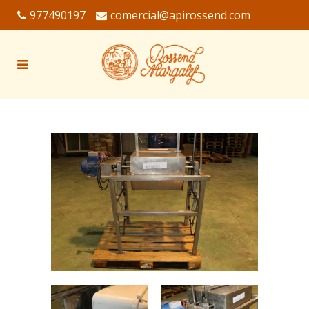
977490197
comercial@apirossend.com