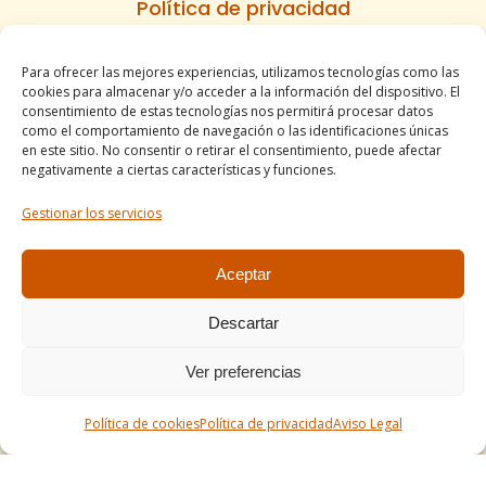
Política de privacidad
Política de cookies
Para ofrecer las mejores experiencias, utilizamos tecnologías como las
Informe de accesibilidad
cookies para almacenar y/o acceder a la información del dispositivo. El
Condiciones de venta
consentimiento de estas tecnologías nos permitirá procesar datos
como el comportamiento de navegación o las identificaciones únicas
Mapa del sitio
en este sitio. No consentir o retirar el consentimiento, puede afectar
negativamente a ciertas características y funciones.
Gestionar los servicios
Tel. +34 977490197
comercial@apirossend.com
Aceptar
Descartar
Ver preferencias
Política de cookies
Política de privacidad
Aviso Legal