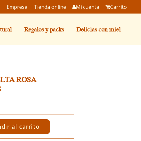
Empresa
Tienda online
Mi cuenta
Carrito
tural
Regalos y packs
Delicias con miel
ELTA ROSA
S
dir al carrito