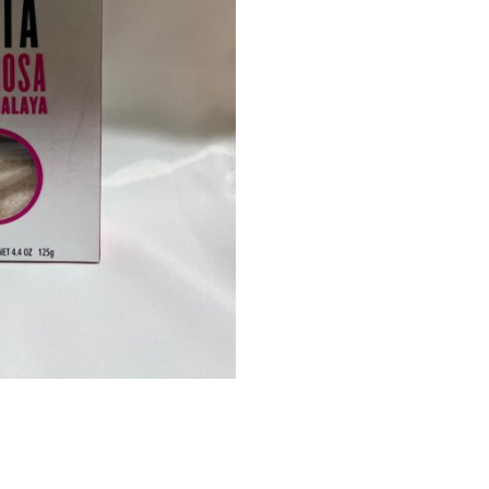
FLOR
DEL
DELTA
ROSA
HIMALAYA
125
GRS
quantity