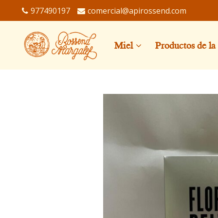
977490197
comercial@apirossend.com
Miel
Productos de la