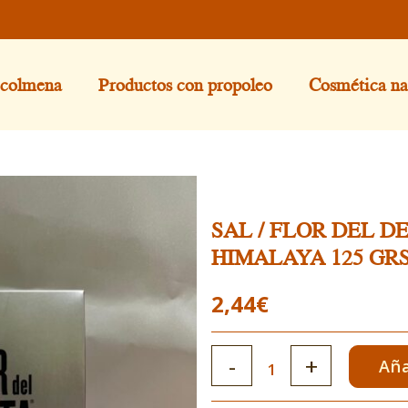
 colmena
Productos con propoleo
Cosmética na
SAL / FLOR DEL D
HIMALAYA 125 GR
2,44
€
SAL
Aña
/