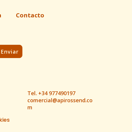
a
Contacto
Tel. +34 977490197
comercial@apirossend.co
m
kies