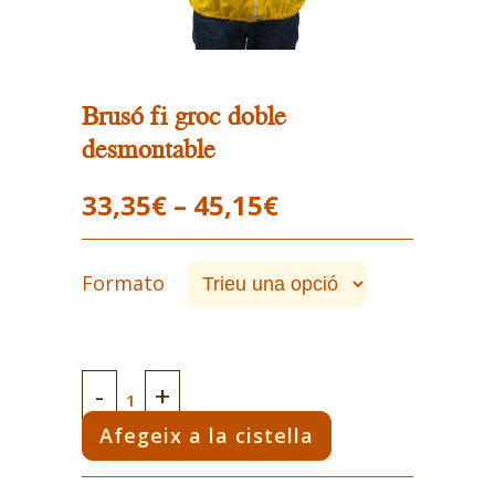
Brusó fi groc doble
desmontable
Interval
33,35
€
–
45,15
€
de
preus:
Formato
33,35€
a
45,15€
Brusó
fi
Afegeix a la cistella
groc