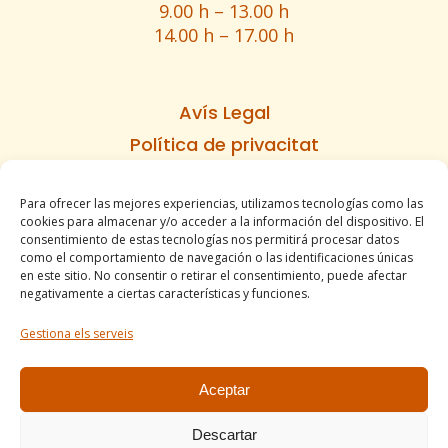
9.00 h – 13.00 h
14.00 h – 17.00 h
Avís Legal
Política de privacitat
Política de cookies
Para ofrecer las mejores experiencias, utilizamos tecnologías como las
Informe d’accesibilitat
cookies para almacenar y/o acceder a la información del dispositivo. El
Condicions de venda
consentimiento de estas tecnologías nos permitirá procesar datos
como el comportamiento de navegación o las identificaciones únicas
Mapa del lloc
en este sitio. No consentir o retirar el consentimiento, puede afectar
negativamente a ciertas características y funciones.
Gestiona els serveis
Tel. +34 977490197
comercial@apirossend.com
Aceptar
Descartar