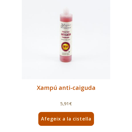
Xampú anti-caiguda
5,91
€
Afegeix a la cistella