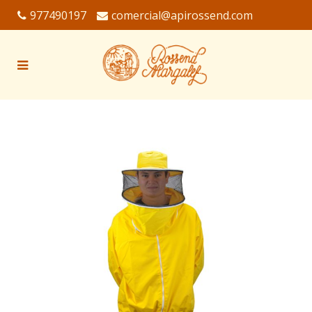
977490197
comercial@apirossend.com