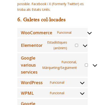
possible. Facebook i X (Formerly Twitter) es
troba als Estats Units.
6. Galetes col·locades
WooCommerce
Funcional
Consent
to
Estadístiques
Elementor
service
(anònim)
Consent
woocommerce
to
Google
service
Funcional,
various
elementor
Màrqueting/Seguiment
Consent
services
to
service
WordPress
Funcional
Consent
google-
to
various-
WPML
Funcional
Consent
service
services
to
Google
wordpress