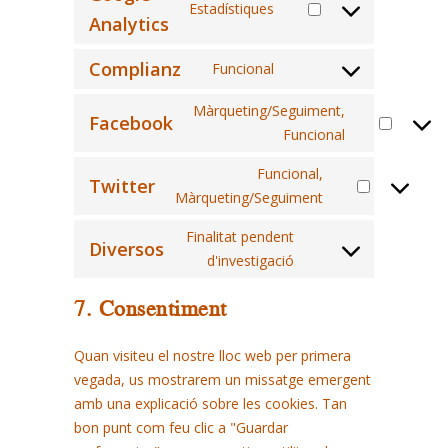
Estadístiques
service
Consent
Analytics
wpml
to
Complianz
Funcional
service
Consent
google-
to
Màrqueting/Seguiment,
Facebook
analytics
service
Funcional
Consent
complianz
to
Funcional,
Twitter
service
Màrqueting/Seguiment
Consent
facebook
to
Finalitat pendent
Diversos
service
d'investigació
Consent
twitter
to
7. Consentiment
service
diversos
Quan visiteu el nostre lloc web per primera
vegada, us mostrarem un missatge emergent
amb una explicació sobre les cookies. Tan
bon punt com feu clic a "Guardar