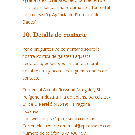
agradaria escoltar-vos, però també teniu el
dret de presentar una reclamació a l'autoritat
de supervisió (l'Agència de Protecció de
Dades).
10. Detalls de contacte
Per a preguntes i/o comentaris sobre la
nostra Política de galetes i aquesta
declaració, poseu-vos en contacte amb
nosaltres mitjançant les següents dades de
contacte:
Comercial Apícola Rossend Margalef, SL
Polígono Industrial Pla de Solans, parcela 20-
21 de El Perelló (43519) Tarragona
Espanya
Lloc web:
https://apirossend.com/ca/
Correu electrònic:
comercial@
apirossend.com
Número de telèfon: 977 490 197