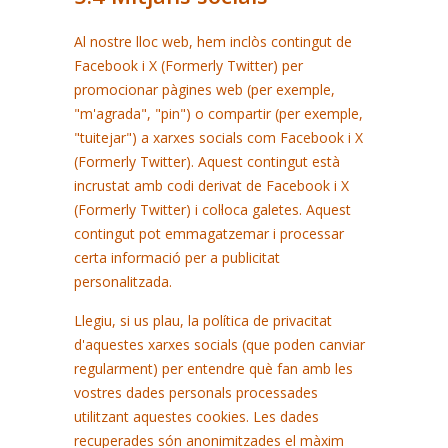
Al nostre lloc web, hem inclòs contingut de
Facebook i X (Formerly Twitter) per
promocionar pàgines web (per exemple,
"m'agrada", "pin") o compartir (per exemple,
"tuitejar") a xarxes socials com Facebook i X
(Formerly Twitter). Aquest contingut està
incrustat amb codi derivat de Facebook i X
(Formerly Twitter) i col·loca galetes. Aquest
contingut pot emmagatzemar i processar
certa informació per a publicitat
personalitzada.
Llegiu, si us plau, la política de privacitat
d'aquestes xarxes socials (que poden canviar
regularment) per entendre què fan amb les
vostres dades personals processades
utilitzant aquestes cookies. Les dades
recuperades són anonimitzades el màxim