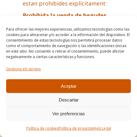
estan prohibides explícitament:
Prohibida la venda de begudes
alcohòliques a menors de 18
anys.
Para ofrecer las mejores experiencias, utilizamos tecnologías como las
cookies para almacenar y/o acceder a la información del dispositivo. El
consentimiento de estas tecnologías nos permitirá procesar datos
como el comportamiento de navegación o las identificaciones únicas
en este sitio. No consentir o retirar el consentimiento, puede afectar
negativamente a ciertas características y funciones.
Gestiona els serveis
Aceptar
Descartar
Ver preferencias
Mel i apicultura
Política de cookies
Política de privacitat
Avís Legal