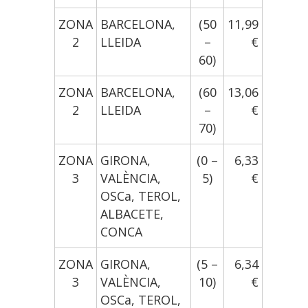
ZONA
BARCELONA,
(50
11,99
2
LLEIDA
–
€
60)
ZONA
BARCELONA,
(60
13,06
2
LLEIDA
–
€
70)
ZONA
GIRONA,
(0 –
6,33
3
VALÈNCIA,
5)
€
OSCa, TEROL,
ALBACETE,
CONCA
ZONA
GIRONA,
(5 –
6,34
3
VALÈNCIA,
10)
€
OSCa, TEROL,