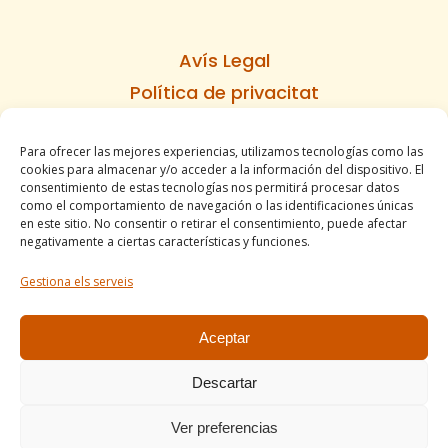
Avís Legal
Política de privacitat
Política de cookies
Para ofrecer las mejores experiencias, utilizamos tecnologías como las
Informe d’accesibilitat
cookies para almacenar y/o acceder a la información del dispositivo. El
Condicions de venda
consentimiento de estas tecnologías nos permitirá procesar datos
como el comportamiento de navegación o las identificaciones únicas
Mapa del lloc
en este sitio. No consentir o retirar el consentimiento, puede afectar
negativamente a ciertas características y funciones.
Gestiona els serveis
Tel. +34 977490197
comercial@apirossend.com
Aceptar
Descartar
Ver preferencias