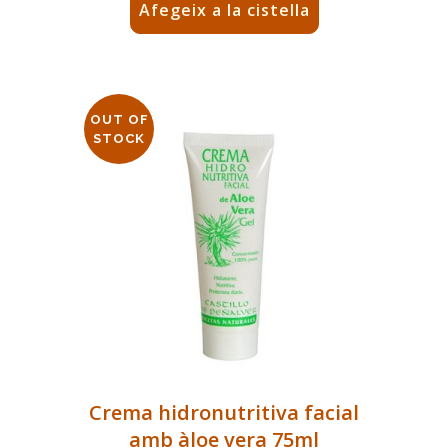
Afegeix a la cistella
OUT OF
STOCK
Crema hidronutritiva facial
amb àloe vera 75ml