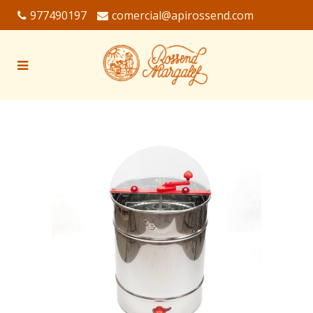
977490197
comercial@apirossend.com