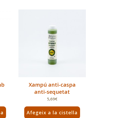
mb
Xampú anti-caspa
anti-sequetat
5,69
€
la
Afegeix a la cistella