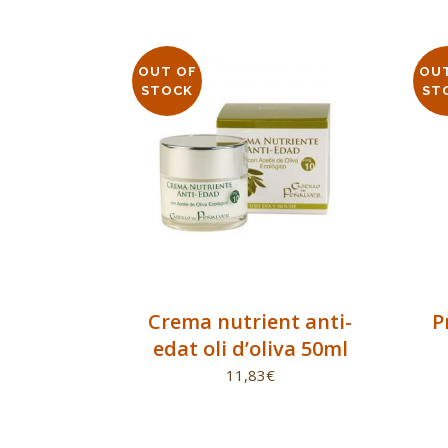
OUT OF
OU
STOCK
ST
Crema nutrient anti-
P
edat oli d’oliva 50ml
11,83
€