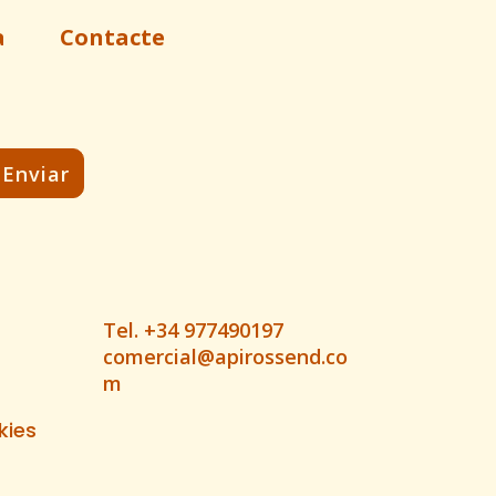
a
Contacte
Tel. +34 977490197
comercial@apirossend.co
m
kies