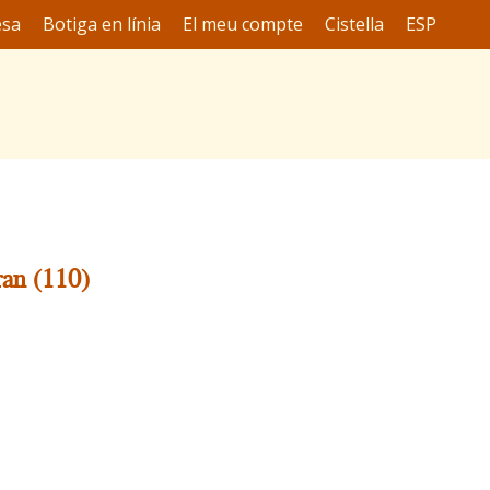
esa
Botiga en línia
El meu compte
Cistella
ESP
ran (110)