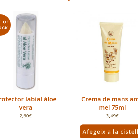
T OF
OCK
rotector labial àloe
Crema de mans a
vera
mel 75ml
2,60
€
3,49
€
Afegeix a la cistel