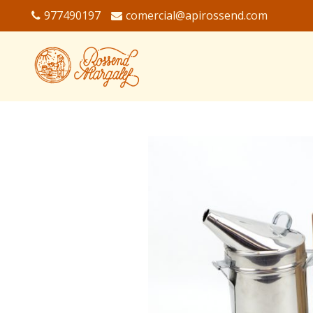
977490197
comercial@apirossend.com