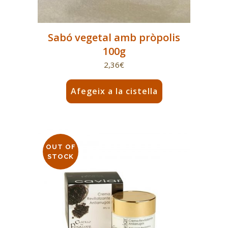
Sabó vegetal amb pròpolis
100g
2,36
€
Afegeix a la cistella
OUT OF
STOCK