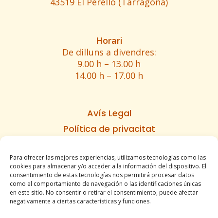
43519 El Perelló (Tarragona)
Horari
De dilluns a divendres:
9.00 h – 13.00 h
14.00 h – 17.00 h
Avís Legal
Política de privacitat
Política de cookies
Para ofrecer las mejores experiencias, utilizamos tecnologías como las
Informe d’accesibilitat
cookies para almacenar y/o acceder a la información del dispositivo. El
Condicions de venda
consentimiento de estas tecnologías nos permitirá procesar datos
como el comportamiento de navegación o las identificaciones únicas
Mapa del lloc
en este sitio. No consentir o retirar el consentimiento, puede afectar
negativamente a ciertas características y funciones.