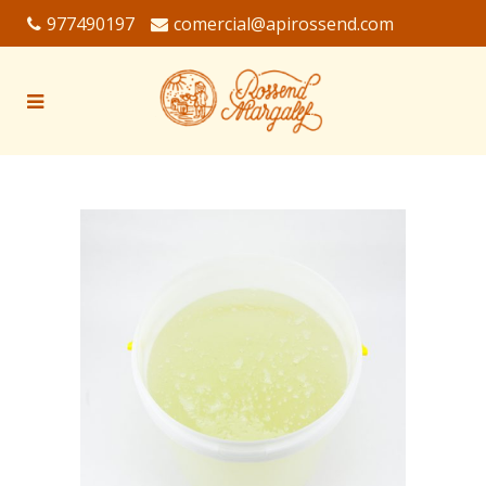
977490197
comercial@apirossend.com