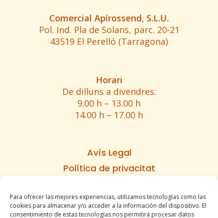
Comercial Apírossend, S.L.U.
Pol. Ind. Pla de Solans, parc. 20-21
43519 El Perelló (Tarragona)
Horari
De dilluns a divendres:
9.00 h – 13.00 h
14.00 h – 17.00 h
Avís Legal
Política de privacitat
Política de cookies
Para ofrecer las mejores experiencias, utilizamos tecnologías como las
Informe d’accesibilitat
cookies para almacenar y/o acceder a la información del dispositivo. El
Condicions de venda
consentimiento de estas tecnologías nos permitirá procesar datos