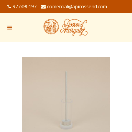
977490197
comercial@apirossend.com