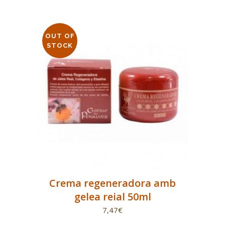
OUT OF
STOCK
Crema regeneradora amb
gelea reial 50ml
7,47
€