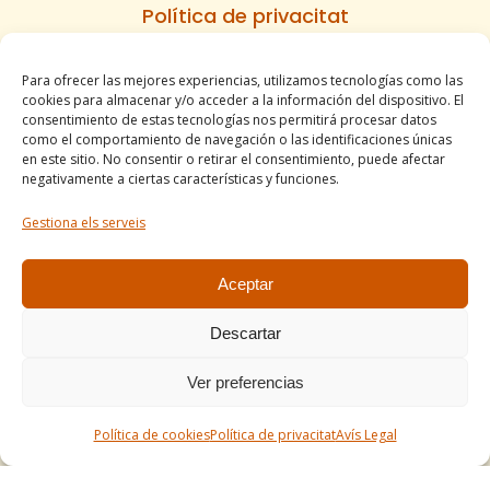
Política de privacitat
Política de cookies
Para ofrecer las mejores experiencias, utilizamos tecnologías como las
Informe d’accesibilitat
cookies para almacenar y/o acceder a la información del dispositivo. El
Condicions de venda
consentimiento de estas tecnologías nos permitirá procesar datos
como el comportamiento de navegación o las identificaciones únicas
Mapa del lloc
en este sitio. No consentir o retirar el consentimiento, puede afectar
negativamente a ciertas características y funciones.
Gestiona els serveis
Tel. +34 977490197
comercial@apirossend.com
Aceptar
Descartar
Ver preferencias
Política de cookies
Política de privacitat
Avís Legal