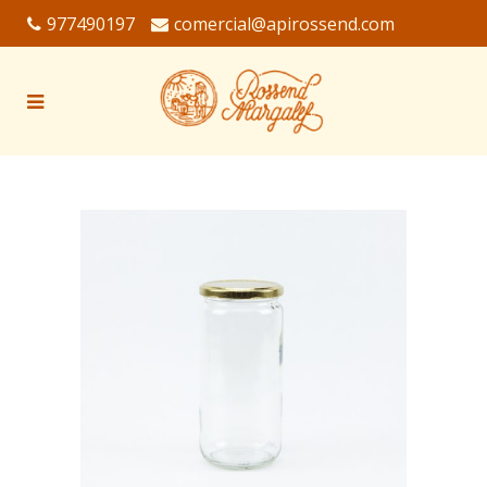
977490197
comercial@apirossend.com