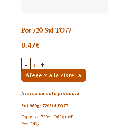
Pot 720 Std TO77
0,47
€
Pot
720
Afegeix a la cistella
Std
Acerca de este producto
TO77
quantity
Pot 960gr 720Std TO77.
Capacitat: 720ml (960g mel)
Pes: 240g