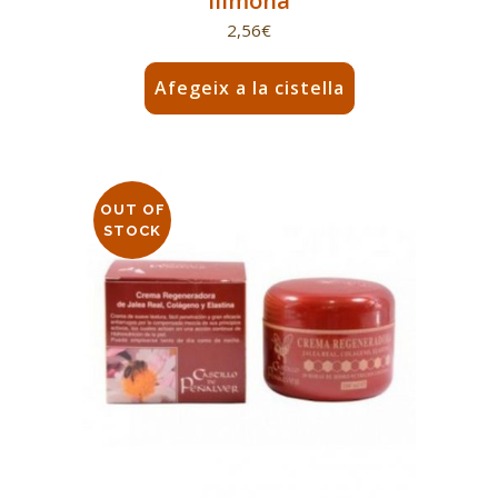
llimona
2,56
€
Afegeix a la cistella
OUT OF
STOCK