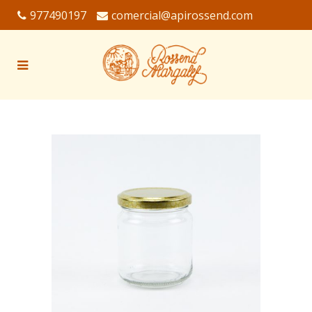
977490197
comercial@apirossend.com