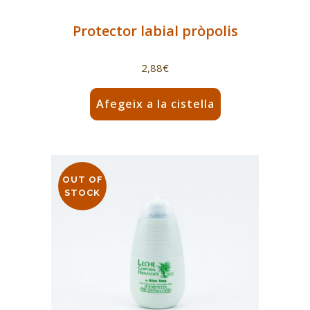
Protector labial pròpolis
2,88
€
Afegeix a la cistella
OUT OF
STOCK