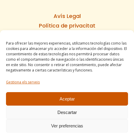
Avís Legal
Política de privacitat
Política de cookies
Para ofrecer las mejores experiencias, utilizamos tecnologías como las
Informe d’accesibilitat
cookies para almacenar y/o acceder a la información del dispositivo. El
Condicions de venda
consentimiento de estas tecnologías nos permitirá procesar datos
como el comportamiento de navegación o las identificaciones únicas
Mapa del lloc
en este sitio. No consentir o retirar el consentimiento, puede afectar
negativamente a ciertas características y funciones.
Gestiona els serveis
Tel. +34 977490197
comercial@apirossend.com
Aceptar
Descartar
Ver preferencias