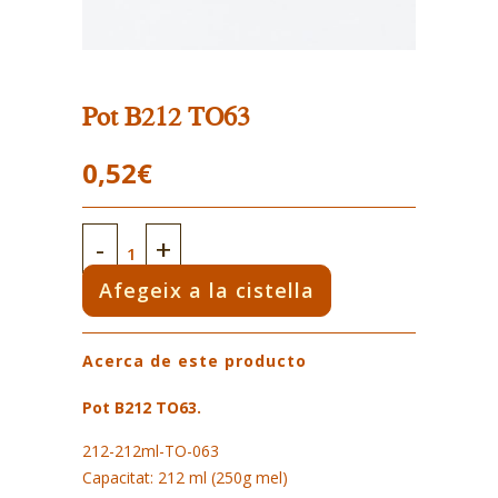
Pot B212 TO63
0,52
€
Pot
B212
Afegeix a la cistella
TO63
Acerca de este producto
quantity
Pot B212 TO63.
212-212ml-TO-063
Capacitat: 212 ml (250g mel)