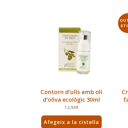
OU
ST
Contorn d’ulls amb oli
Cr
d’oliva ecològic 30ml
f
12,93
€
Afegeix a la cistella