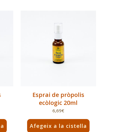
s
Esprai de pròpolis
ecòlogic 20ml
6,69
€
la
Afegeix a la cistella