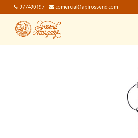
977490197
comercial@apirossend.com