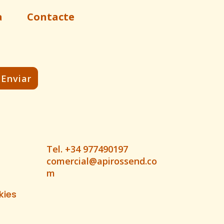
a
Contacte
Tel. +34 977490197
comercial@apirossend.co
m
kies