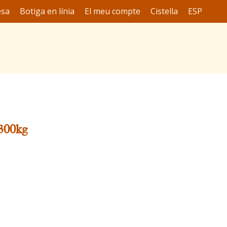
esa
Botiga en línia
El meu compte
Cistella
ESP
 300kg