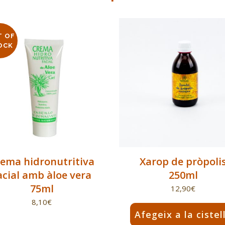
T OF
OCK
ema hidronutritiva
Xarop de pròpoli
acial amb àloe vera
250ml
75ml
12,90
€
8,10
€
Afegeix a la cistel