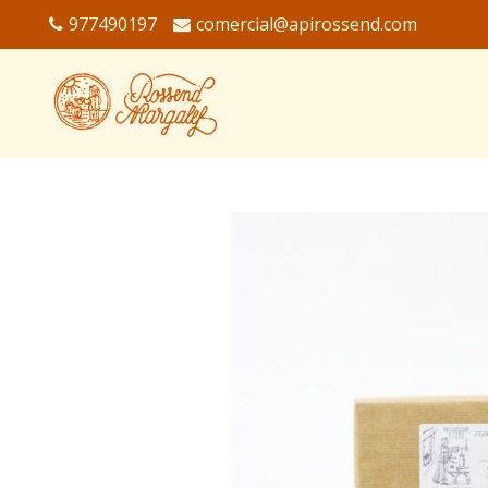
977490197
comercial@apirossend.com