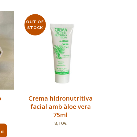
OUT OF
STOCK
b
Crema hidronutritiva
facial amb àloe vera
75ml
8,10
€
la