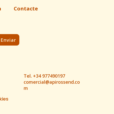
a
Contacte
Tel. +34 977490197
comercial@apirossend.co
m
kies