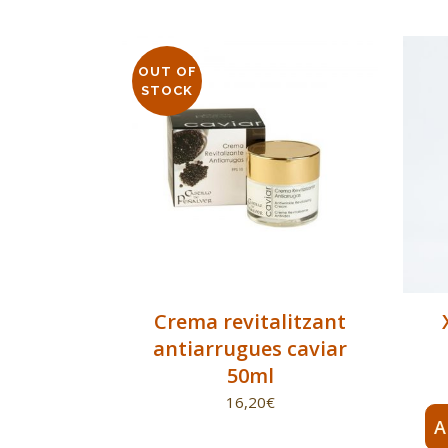
OUT OF
STOCK
Crema revitalitzant
antiarrugues caviar
50ml
16,20
€
A