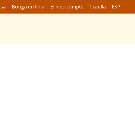
esa
Botiga en línia
El meu compte
Cistella
ESP