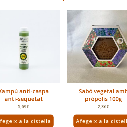
Xampú anti-caspa
Sabó vegetal am
anti-sequetat
pròpolis 100g
5,69
€
2,36
€
fegeix a la cistella
Afegeix a la cistel