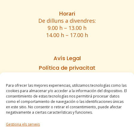
Horari
De dilluns a divendres:
9.00 h – 13.00 h
14.00 h – 17.00 h
Avís Legal
Política de privacitat
Política de cookies
Para ofrecer las mejores experiencias, utilizamos tecnologías como las
Informe d’accesibilitat
cookies para almacenar y/o acceder a la información del dispositivo. El
Condicions de venda
consentimiento de estas tecnologías nos permitirá procesar datos
como el comportamiento de navegación o las identificaciones únicas
Mapa del lloc
en este sitio. No consentir o retirar el consentimiento, puede afectar
negativamente a ciertas características y funciones.
Gestiona els serveis
Tel. +34 977490197