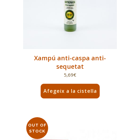
Xampú anti-caspa anti-
sequetat
5,69
€
Afegeix a la cistella
OUT OF
STOCK