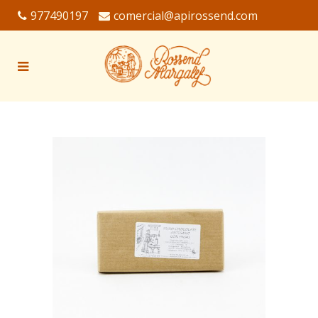
977490197
comercial@apirossend.com