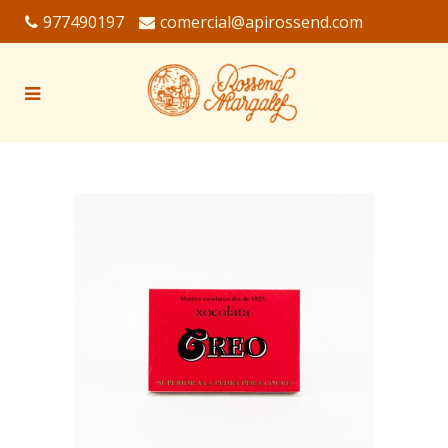
977490197
comercial@apirossend.com