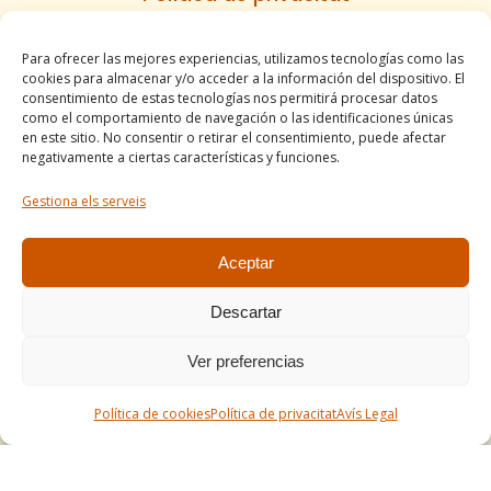
Política de cookies
Para ofrecer las mejores experiencias, utilizamos tecnologías como las
Informe d’accesibilitat
cookies para almacenar y/o acceder a la información del dispositivo. El
Condicions de venda
consentimiento de estas tecnologías nos permitirá procesar datos
como el comportamiento de navegación o las identificaciones únicas
Mapa del lloc
en este sitio. No consentir o retirar el consentimiento, puede afectar
negativamente a ciertas características y funciones.
Gestiona els serveis
Tel. +34 977490197
comercial@apirossend.com
Aceptar
Descartar
Ver preferencias
Política de cookies
Política de privacitat
Avís Legal