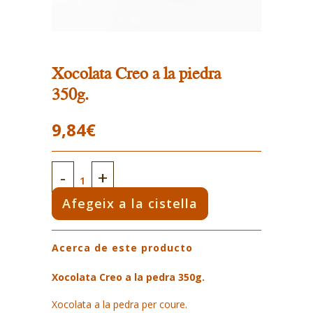
Xocolata Creo a la piedra
350g.
9,84
€
Xocolata
Creo
Afegeix a la cistella
a
Acerca de este producto
la
piedra
Xocolata Creo a la pedra 350g.
350g.
Xocolata a la pedra per coure.