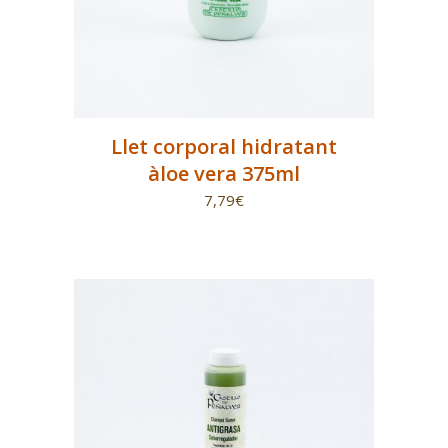
Llet corporal hidratant
àloe vera 375ml
7,79
€