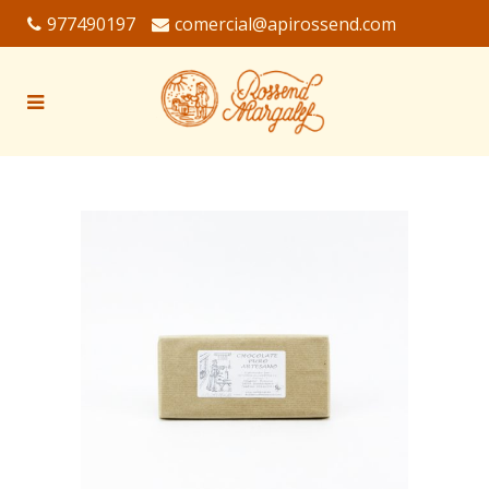
977490197
comercial@apirossend.com