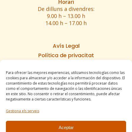
Horari
De dilluns a divendres:
9.00 h – 13.00 h
14.00 h – 17.00 h
Avís Legal
Política de privacitat
Política de cookies
Para ofrecer las mejores experiencias, utilizamos tecnologías como las
Informe d’accesibilitat
cookies para almacenar y/o acceder a la información del dispositivo. El
Condicions de venda
consentimiento de estas tecnologías nos permitirá procesar datos
como el comportamiento de navegación o las identificaciones únicas
Mapa del lloc
en este sitio. No consentir o retirar el consentimiento, puede afectar
negativamente a ciertas características y funciones.
Gestiona els serveis
Tel. +34 977490197
comercial@apirossend.com
Aceptar