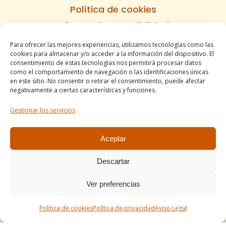
Política de cookies
Informe de accesibilidad
Condiciones de venta
Para ofrecer las mejores experiencias, utilizamos tecnologías como las
cookies para almacenar y/o acceder a la información del dispositivo. El
Mapa del sitio
consentimiento de estas tecnologías nos permitirá procesar datos
como el comportamiento de navegación o las identificaciones únicas
en este sitio. No consentir o retirar el consentimiento, puede afectar
negativamente a ciertas características y funciones.
Tel. +34 977490197
Gestionar los servicios
comercial@apirossend.com
Aceptar
Descartar
Ver preferencias
Política de cookies
Política de privacidad
Aviso Legal