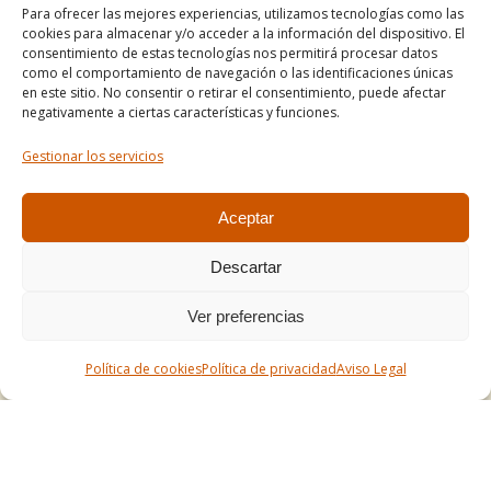
Para ofrecer las mejores experiencias, utilizamos tecnologías como las
Informe de accesibilidad
cookies para almacenar y/o acceder a la información del dispositivo. El
Condiciones de venta
consentimiento de estas tecnologías nos permitirá procesar datos
como el comportamiento de navegación o las identificaciones únicas
Mapa del sitio
en este sitio. No consentir o retirar el consentimiento, puede afectar
negativamente a ciertas características y funciones.
Gestionar los servicios
Tel. +34 977490197
comercial@apirossend.com
Aceptar
Descartar
Ver preferencias
Política de cookies
Política de privacidad
Aviso Legal