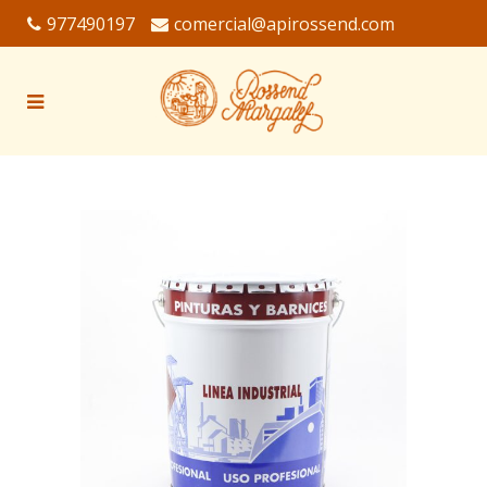
977490197
comercial@apirossend.com