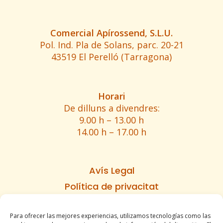
Comercial Apírossend, S.L.U.
Pol. Ind. Pla de Solans, parc. 20-21
43519 El Perelló (Tarragona)
Horari
De dilluns a divendres:
9.00 h – 13.00 h
14.00 h – 17.00 h
Avís Legal
Política de privacitat
Política de cookies
Para ofrecer las mejores experiencias, utilizamos tecnologías como las
Informe d’accesibilitat