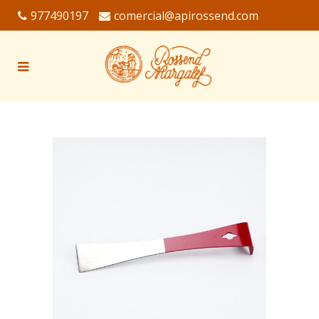
977490197
comercial@apirossend.com