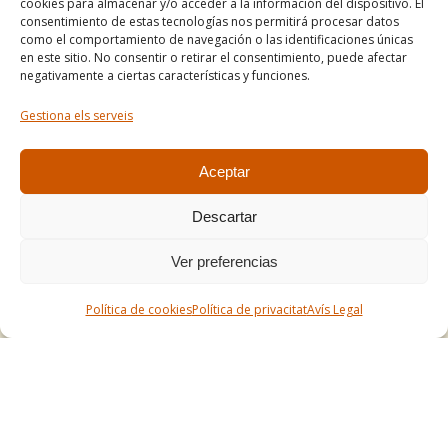
cookies para almacenar y/o acceder a la información del dispositivo. El
Condicions de venda
consentimiento de estas tecnologías nos permitirá procesar datos
como el comportamiento de navegación o las identificaciones únicas
Mapa del lloc
en este sitio. No consentir o retirar el consentimiento, puede afectar
negativamente a ciertas características y funciones.
Gestiona els serveis
Tel. +34 977490197
comercial@apirossend.com
Aceptar
Descartar
Ver preferencias
Política de cookies
Política de privacitat
Avís Legal
© Comercial Apirossend S.L.U. Designed by
Globals
.