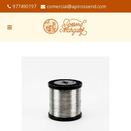
977490197
comercial@apirossend.com