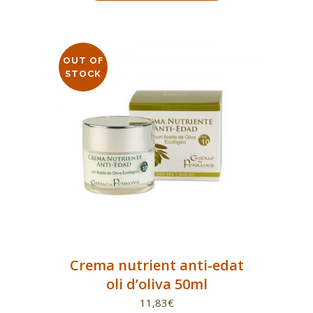
OUT OF
STOCK
Crema nutrient anti-edat
oli d’oliva 50ml
11,83
€