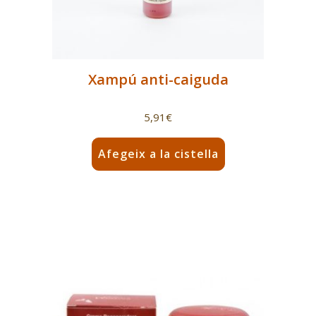
Xampú anti-caiguda
5,91
€
Afegeix a la cistella