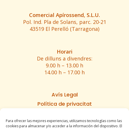
Comercial Apírossend, S.L.U.
Pol. Ind. Pla de Solans, parc. 20-21
43519 El Perelló (Tarragona)
Horari
De dilluns a divendres:
9.00 h – 13.00 h
14.00 h – 17.00 h
Avís Legal
Política de privacitat
Política de cookies
Para ofrecer las mejores experiencias, utilizamos tecnologías como las
Informe d’accesibilitat
cookies para almacenar y/o acceder a la información del dispositivo. El